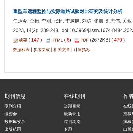
重型车远程监控与实际道路试验对比研究及统计分析
任烁今, 仝畅, 李刚, 张超, 李腾腾, 刘栋, 张朋, 刘志伟, 关敏
2023, 14(2): 239-248. doi:
10.3969/j.issn.1674-8484.202
(
147
)
(
6
)
(2672KB) (
470
)
摘要
HTML
PDF
|
|
|
数据和表
参考文献
相关文章
计量指标
期刊信息
在线期刊
作
期刊介绍
当期目录
在线
编委会
最新录用
投稿
数据库收录
过刊浏览
撰稿
出版范围
专题
出版