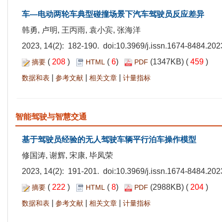
车—电动两轮车典型碰撞场景下汽车驾驶员反应差异
韩勇, 卢明, 王丙雨, 袁小宾, 张海洋
2023, 14(2): 182-190. doi:
10.3969/j.issn.1674-8484.202
(
208
)
(
6
)
(1347KB) (
459
)
摘要
HTML
PDF
|
|
|
数据和表
参考文献
相关文章
计量指标
智能驾驶与智慧交通
基于驾驶员经验的无人驾驶车辆平行泊车操作模型
修国涛, 谢辉, 宋康, 毕凤荣
2023, 14(2): 191-201. doi:
10.3969/j.issn.1674-8484.202
(
222
)
(
8
)
(2988KB) (
204
)
摘要
HTML
PDF
|
|
|
数据和表
参考文献
相关文章
计量指标