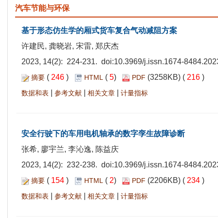
汽车节能与环保
基于形态仿生学的厢式货车复合气动减阻方案
许建民, 龚晓岩, 宋雷, 郑庆杰
2023, 14(2): 224-231. doi:
10.3969/j.issn.1674-8484.202
(
246
)
(
5
)
(3258KB) (
216
)
摘要
HTML
PDF
|
|
|
数据和表
参考文献
相关文章
计量指标
安全行驶下的车用电机轴承的数字孪生故障诊断
张希, 廖宇兰, 李沁逸, 陈益庆
2023, 14(2): 232-238. doi:
10.3969/j.issn.1674-8484.202
(
154
)
(
2
)
(2206KB) (
234
)
摘要
HTML
PDF
|
|
|
数据和表
参考文献
相关文章
计量指标