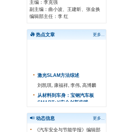
主编：李克强
副主编：曲小波、王建昕、张金换
编辑部主任：李 红
热点文章
更多...
激光SLAM方法综述
刘凯琪, 康福祥, 李伟, 高博麟
从材料到车身：宝钢汽车板
SMARTeX安全创新实践
鲍平, 贾方辉, 韩非
动态信息
更多...
车用氢能质子交换膜燃料电池
关键材料与技术现状和前景解
《汽车安全与节能学报》编辑部