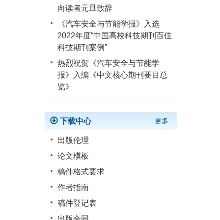
析
向读者元旦致辞
刘杨, 官苏琳, 秦子威, 邵勤思,
《汽车安全与节能学报》入选
倪昀, 赵玉峰, 张久俊
2022年度“中国高校科技期刊百佳
科技期刊案例”
自动驾驶认知能力测试评价研
究综述
热烈祝贺《汽车安全与节能学
报》入编《中文核心期刊要目总
杨澜, 赵祥模, 王润民, 王振, 房
览》
山, 瞿广跃
汽车轻量化技术研究现状及展
望
下载中心
更多...
徐世伟, 纪志康, 肖培杰, 袁泉,
出版伦理
袁秋奇, 刘瑜, 李君鸿, 李可维,
论文模板
李建宇, 曾卓然, 肖志, 何聪
稿件格式要求
作者指南
稿件登记表
出版合同