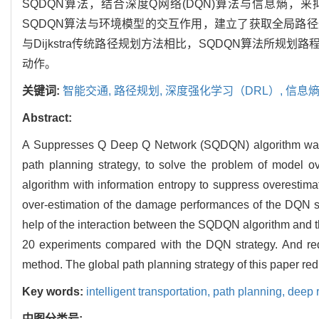
SQDQN算法，结合深度Q网络(DQN)算法与信息熵
SQDQN算法与环境模型的交互作用，建立了获取全局路径
与Dijkstra传统路径规划方法相比，SQDQN算法所规
动作。
关键词:
智能交通,
路径规划,
深度强化学习（DRL）,
信息熵
Abstract:
A Suppresses Q Deep Q Network (SQDQN) algorithm was pr
path planning strategy, to solve the problem of mode
algorithm with information entropy to suppress overestimat
over-estimation of the damage performances of the DQN st
help of the interaction between the SQDQN algorithm and t
20 experiments compared with the DQN strategy. And reduc
method. The global path planning strategy of this paper re
Key words:
intelligent transportation,
path planning,
deep 
中图分类号: