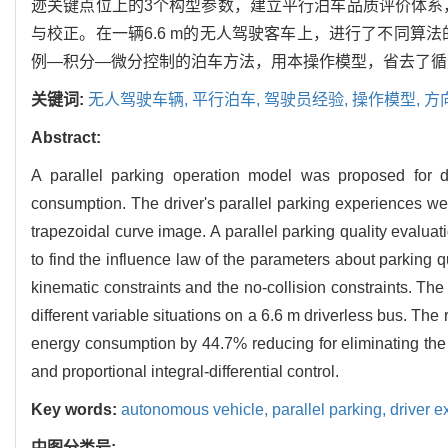
迹关键点位上的3个构型参数，建立平行泊车品质评价体系
与校正。在一辆6.6 m的无人驾驶客车上，进行了不同
例—积分—微分控制的泊车方法，用本操作模型，省去了循迹
关键词:
无人驾驶车辆,
平行泊车,
驾驶员经验,
操作模型,
方
Abstract:
A parallel parking operation model was proposed for dr
consumption. The driver's parallel parking experiences w
trapezoidal curve image. A parallel parking quality evaluat
to find the influence law of the parameters about parking 
kinematic constraints and the no-collision constraints. Th
different variable situations on a 6.6 m driverless bus. Th
energy consumption by 44.7% reducing for eliminating the t
and proportional integral-differential control.
Key words:
autonomous vehicle,
parallel parking,
driver 
中图分类号: