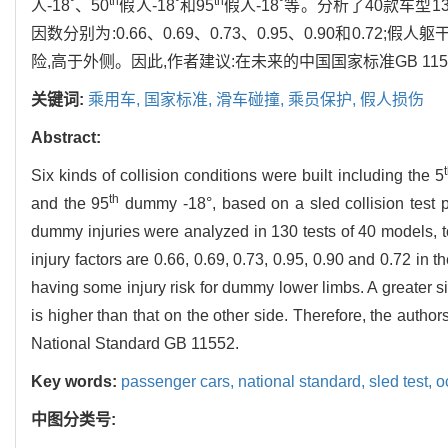
th
th
人-18˚、50
假人-18˚和95
假人-18˚等。分析了40款车
因数分别为:0.66、0.69、0.73、0.95、0.90和0
险,高于外侧。因此,作者建议:在未来的中国国家标准GB 11
关键词:
乘用车,
国家标准,
滑车碰撞,
乘员保护,
假人损伤
Abstract:
Six kinds of collision conditions were built including the 5
th
and the 95
dummy -18°, based on a sled collision test p
dummy injuries were analyzed in 130 tests of 40 models, t
injury factors are 0.66, 0.69, 0.73, 0.95, 0.90 and 0.72 in t
having some injury risk for dummy lower limbs. A greater siz
is higher than that on the other side. Therefore, the auth
National Standard GB 11552.
Key words:
passenger cars,
national standard,
sled test,
o
中图分类号: