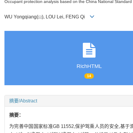
Occupant protection analysis based on the China National Standard
WU Yongqiang(
), LOU Lei, FENG Qi
RichHTML
14
摘要/Abstract
摘要：
为完善中国国家标准GB 11552,保护驾乘人员的安全,基