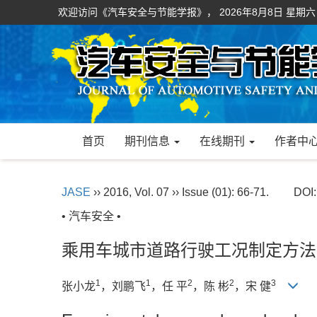
欢迎访问《汽车安全与节能学报》，
2026年8月8日 星期六
首页
期刊信息
在线期刊
作者中
JASE
›› 2016, Vol. 07 ›› Issue (01): 66-71.
DOI
• 汽车安全 •
乘用车城市道路行驶工况制定方法
1
1
2
2
3
张小龙
，刘鹏飞
，任 平
，陈 彬
，宋 健