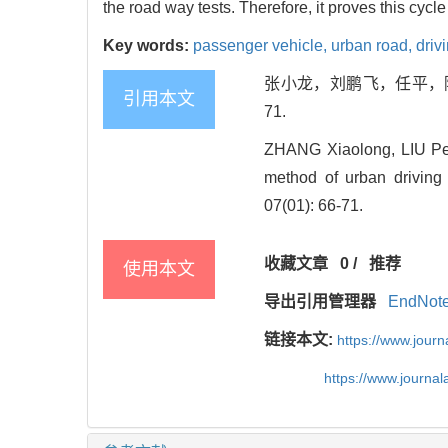
the road way tests. Therefore, it proves this cycl
Key words:
passenger vehicle,
urban road,
driv
张小龙，刘鹏飞，任平，陈彬，宋
引用本文
71.
ZHANG Xiaolong, LIU Pe
method of urban driving 
07(01): 66-71.
收藏文章
0
/
推荐
使用本文
导出引用管理器
EndNot
链接本文:
https://www.jour
https://www.journa