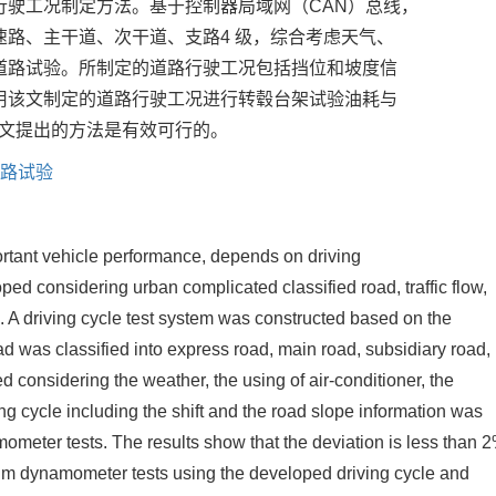
行驶工况制定方法。基于控制器局域网（CAN）总线，
路、主干道、次干道、支路4 级，综合考虑天气、
道路试验。所制定的道路行驶工况包括挡位和坡度信
用该文制定的道路行驶工况进行转毂台架试验油耗与
该文提出的方法是有效可行的。
路试验
ortant vehicle performance, depends on driving
ped considering urban complicated classified road, traffic flow,
e. A driving cycle test system was constructed based on the
d was classified into express road, main road, subsidiary road,
 considering the weather, the using of air-conditioner, the
ing cycle including the shift and the road slope information was
meter tests. The results show that the deviation is less than 
rum dynamometer tests using the developed driving cycle and