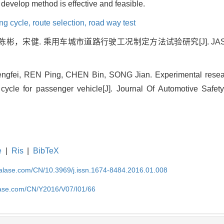
e develop method is effective and feasible.
ing cycle,
route selection,
road way test
健. 乘用车城市道路行驶工况制定方法试验研究[J]. JASE, 2016
ngfei, REN Ping, CHEN Bin, SONG Jian. Experimental resea
cycle for passenger vehicle[J]. Journal Of Automotive Safe
e
|
Ris
|
BibTeX
nalase.com/CN/10.3969/j.issn.1674-8484.2016.01.008
lase.com/CN/Y2016/V07/I01/66