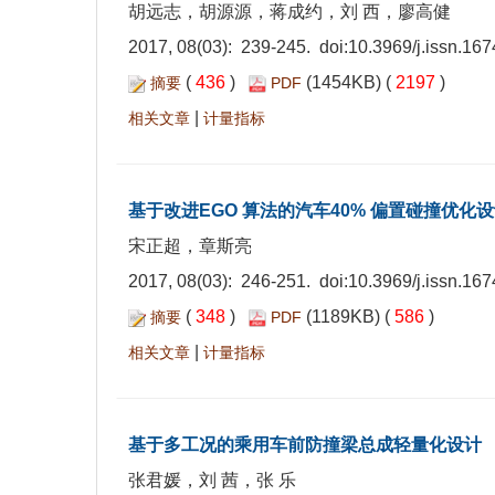
胡远志，胡源源，蒋成约，刘 西，廖高健
2017, 08(03): 239-245. doi:
10.3969/j.issn.16
(
436
)
(1454KB) (
2197
)
摘要
PDF
|
相关文章
计量指标
基于改进EGO 算法的汽车40% 偏置碰撞优化
宋正超，章斯亮
2017, 08(03): 246-251. doi:
10.3969/j.issn.16
(
348
)
(1189KB) (
586
)
摘要
PDF
|
相关文章
计量指标
基于多工况的乘用车前防撞梁总成轻量化设计
张君媛，刘 茜，张 乐