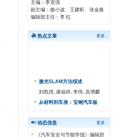
主编：李克强
副主编：曲小波、王建昕、张金换
编辑部主任：李 红
热点文章
更多...
激光SLAM方法综述
刘凯琪, 康福祥, 李伟, 高博麟
从材料到车身：宝钢汽车板
SMARTeX安全创新实践
鲍平, 贾方辉, 韩非
动态信息
更多...
车用氢能质子交换膜燃料电池
关键材料与技术现状和前景解
《汽车安全与节能学报》编辑部