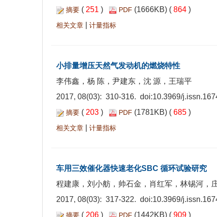
(
251
)
(1666KB) (
864
)
摘要
PDF
|
相关文章
计量指标
小排量增压天然气发动机的燃烧特性
李伟鑫，杨 陈，尹建东，沈 源，王瑞平
2017, 08(03): 310-316. doi:
10.3969/j.issn.16
(
203
)
(1781KB) (
685
)
摘要
PDF
|
相关文章
计量指标
车用三效催化器快速老化SBC 循环试验研究
程建康，刘小舫，帅石金，肖红军，林锡河，庄
2017, 08(03): 317-322. doi:
10.3969/j.issn.16
(
206
)
(1442KB) (
909
)
摘要
PDF