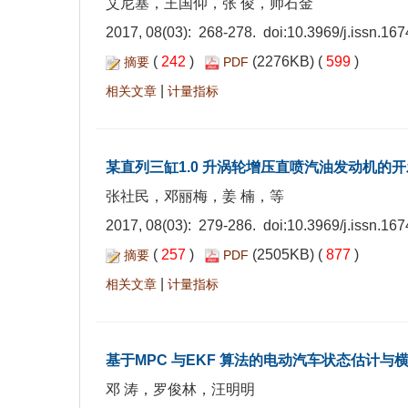
艾尼塞，王国仰，张 俊，帅石金
2017, 08(03): 268-278. doi:
10.3969/j.issn.16
(
242
)
(2276KB) (
599
)
摘要
PDF
|
相关文章
计量指标
某直列三缸1.0 升涡轮增压直喷汽油发动机的开
张社民，邓丽梅，姜 楠，等
2017, 08(03): 279-286. doi:
10.3969/j.issn.16
(
257
)
(2505KB) (
877
)
摘要
PDF
|
相关文章
计量指标
基于MPC 与EKF 算法的电动汽车状态估计与
邓 涛，罗俊林，汪明明