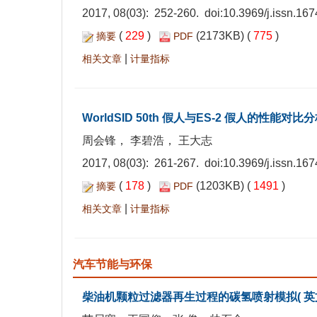
2017, 08(03): 252-260. doi:
10.3969/j.issn.16
(
229
)
(2173KB) (
775
)
摘要
PDF
|
相关文章
计量指标
WorldSID 50th 假人与ES-2 假人的性能对比
周会锋， 李碧浩， 王大志
2017, 08(03): 261-267. doi:
10.3969/j.issn.16
(
178
)
(1203KB) (
1491
)
摘要
PDF
|
相关文章
计量指标
汽车节能与环保
柴油机颗粒过滤器再生过程的碳氢喷射模拟( 英