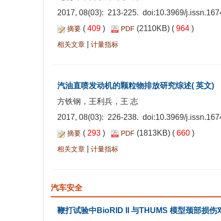
2017, 08(03): 213-225. doi:
10.3969/j.issn.16
(
409
)
(2110KB) (
964
)
摘要
PDF
|
相关文章
计量指标
汽油直喷发动机的颗粒物排放研究综述( 英文)
方铁钢，王利兵，王 志
2017, 08(03): 226-238. doi:
10.3969/j.issn.16
(
293
)
(1813KB) (
660
)
摘要
PDF
|
相关文章
计量指标
汽车安全
鞭打试验中BioRID II 与THUMS 模型颈部损