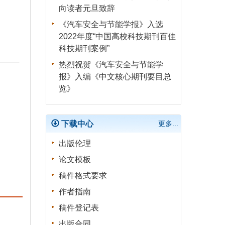
析
向读者元旦致辞
《汽车安全与节能学报》入选
刘杨, 官苏琳, 秦子威, 邵勤思,
2022年度“中国高校科技期刊百佳
倪昀, 赵玉峰, 张久俊
科技期刊案例”
自动驾驶认知能力测试评价研
热烈祝贺《汽车安全与节能学
究综述
报》入编《中文核心期刊要目总
杨澜, 赵祥模, 王润民, 王振, 房
览》
山, 瞿广跃
汽车轻量化技术研究现状及展
下载中心
更多...
望
徐世伟, 纪志康, 肖培杰, 袁泉,
出版伦理
袁秋奇, 刘瑜, 李君鸿, 李可维,
论文模板
李建宇, 曾卓然, 肖志, 何聪
稿件格式要求
作者指南
稿件登记表
出版合同