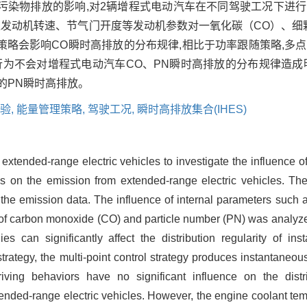
污染物排放的影响,对2辆增程式电动汽车在不同驾驶工况下进
通过发动机转速、节气门开度等发动机参数对一氧化碳（CO）、细
略会影响CO瞬时高排放的分布规律,相比于功率跟随策略,多
为不会对增程式电动汽车CO、PN瞬时高排放的分布规律造成
的PN瞬时高排放。
验,
能量管理策略,
驾驶工况,
瞬时高排放集合(IHES)
 extended-range electric vehicles to investigate the influence o
ns on the emission from extended-range electric vehicles. Th
 the emission data. The influence of internal parameters such
n of carbon monoxide (CO) and particle number (PN) was analyz
s can significantly affect the distribution regularity of i
rategy, the multi-point control strategy produces instantaneo
ving behaviors have no significant influence on the distri
ded-range electric vehicles. However, the engine coolant tempe