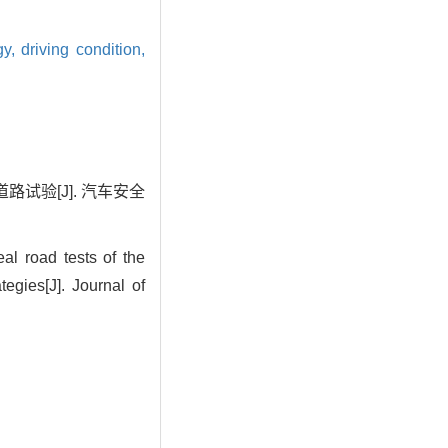
gy,
driving condition,
路试验[J]. 汽车安全
 road tests of the
egies[J]. Journal of