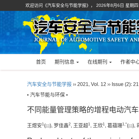
欢迎访问《汽车安全与节能学报》，
2026年8月6日 星期四
首页
期刊信息
在线期刊
作者中
汽车安全与节能学报
›› 2021, Vol. 12 ›› Issue (2): 2
• 汽车节能与环保 •
不同能量管理策略的增程电动汽车
1
2
1
1
1
,
*
王煜安
(
), 罗佳鑫
, 王亚超
, 王欣
, 葛蕴珊
(
),