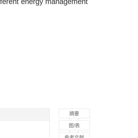
different energy management
摘要
图/表
参考文献