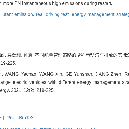
in more PN instantaneous high emissions during restart.
llutant emission,
real driving test,
energy management strate
 王欣, 葛蕴珊, 蒋震. 不同能量管理策略的增程电动汽车排放的实际道
19-225.
n, WANG Yachao, WANG Xin, GE Yunshan, JIANG Zhen. Real
ange electric vehicles with different energy management strat
rgy, 2021, 12(2): 219-225.
e
|
Ris
|
BibTeX