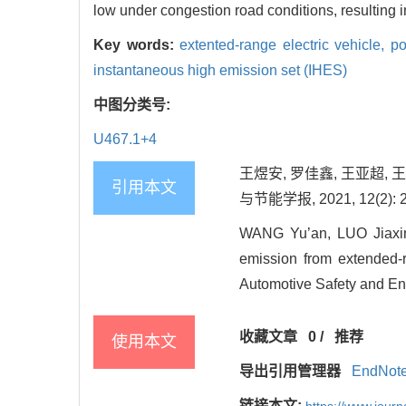
low under congestion road conditions, resulting 
Key words:
extented-range electric vehicle,
po
instantaneous high emission set (IHES)
中图分类号:
U467.1+4
王煜安, 罗佳鑫, 王亚超,
引用本文
与节能学报, 2021, 12(2): 2
WANG Yu’an, LUO Jiaxi
emission from extended-r
Automotive Safety and Ene
收藏文章
0
/
推荐
使用本文
导出引用管理器
EndNot
链接本文: