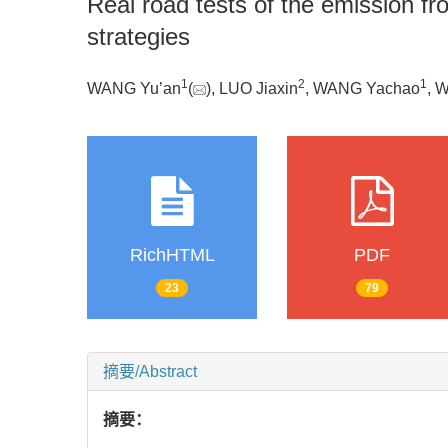
Real road tests of the emission f
strategies
1
2
1
WANG Yu’an
(
), LUO Jiaxin
, WANG Yachao
, 
RichHTML
PDF
23
79
摘要/Abstract
摘要：