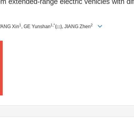
rom extended-range electric vehicles with 
1
1
,
*
2
WANG Xin
, GE Yunshan
(
), JIANG Zhen