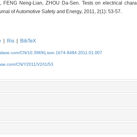
FENG Neng-Lian, ZHOU Da-Sen. Tests on electrical charact
Journal of Automotive Safety and Energy, 2011, 2(1): 53-57.
e
|
Ris
|
BibTeX
nalase.com/CN/10.3969/j.issn.1674-8484.2011.01.007
lase.com/CN/Y2011/V2/I1/53