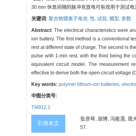
30 min 休息间隔的脉冲充放电可有效用于测
关键词:
聚合物锂离子电池,
性,
试验,
模型,
参数
Abstract:
The electrical characteristics were 
ion battery. The first method is a conventional t
rest at different state of charge. The second is t
pulse with 1-min rest, with the third being the c
equivalent circuit model. The measurement res
effective to derive both the open-circuit voltage 
Key words:
polymer lithium-ion batteries,
electri
中图分类号:
TM912.1
张彦琴, 胡博, 冯能莲, 周
引用本文
57.