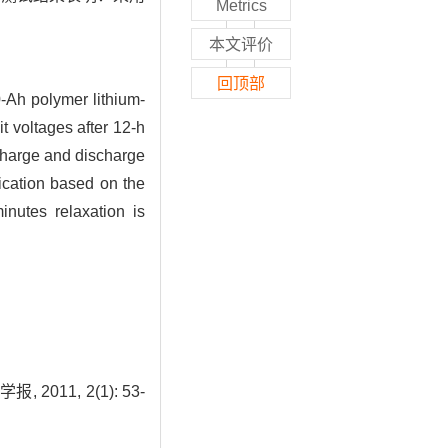
Metrics
本文评价
回顶部
-Ah polymer lithium-
t voltages after 12-h
e charge and discharge
fication based on the
inutes relaxation is
11, 2(1): 53-