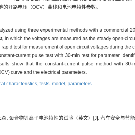
试电池的开路电压（OCV）曲线和电池电特性参数。
analyzed using three experimental methods with a commercial 20
est, in which the voltages are measured as the steady open-circui
he rapid test for measurement of open circuit voltages during th
onstant-current pulse test with 30-min rest for parameter identi
ults show that the constant-current pulse method with 30-m
(OCV) curve and the electrical parameters.
cal characteristics,
tests,
model,
parameters
大森. 聚合物锂离子电池特性的试验（英文）[J]. 汽车安全与节能学报, 20