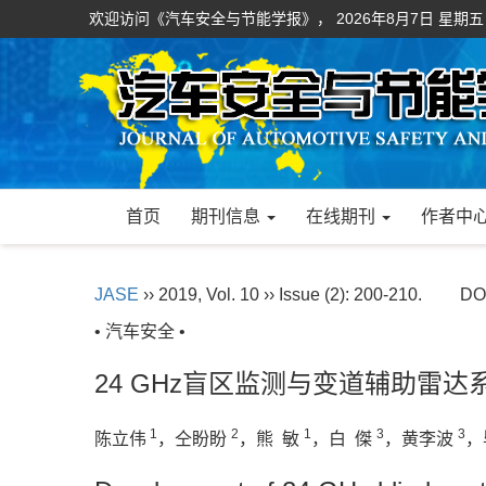
欢迎访问《汽车安全与节能学报》，
2026年8月7日 星期五
首页
期刊信息
在线期刊
作者中
JASE
›› 2019, Vol. 10 ›› Issue (2): 200-210.
DO
• 汽车安全 •
24 GHz盲区监测与变道辅助雷达
1
2
1
3
3
陈立伟
，仝盼盼
，熊 敏
，白 傑
，黄李波
，