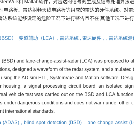
ystemVue和 Matlab软件，对雷达的信号的生成及信号处理算
理电路板、雷达射频天线电路板等组成的雷达的硬件系统。对雷
雷达系统能够设定的危险工况下进行警告且不在 其他工况下进
BSD）,
变道辅助（LCA）,
雷达系统 ,
雷达硬件 ,
,
雷达系统测
 (BSD) and lane-change-assist-radar (LCA) was proposed to aler
tions, designed a waveform of the radar system, and simulated 
by using the ADIsim PLL, SystemVue and Matlab software. Desig
housing, a signal processing circuit board, an isolated signa
real vehicle test was carried out on the BSD and LCA function 
s under dangerous conditions and does not warn under other co
t international standards.
em (ADAS) ,
blind spot detection (BSD) ,
lane change assist (