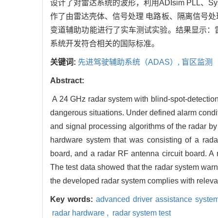
设计了对雷达系统的波形，利用ADIsim PLL、S
作了由雷达壳体、信号处理 电路板、隔离信号处
变道辅助功能进行了实车测试实验。结果显示：
系统开发符合相关的国际标准。
关键词:
先进驾驶辅助系统（ADAS）,
盲区监测（
Abstract:
A 24 GHz radar system with blind-spot-detection
dangerous situations. Under defined alarm condi
and signal processing algorithms of the radar 
hardware system that was consisting of a radar 
board, and a radar RF antenna circuit board. A 
The test data showed that the radar system warn
the developed radar system complies with relevan
Key words:
advanced driver assistance syst
radar hardware ,
radar system test