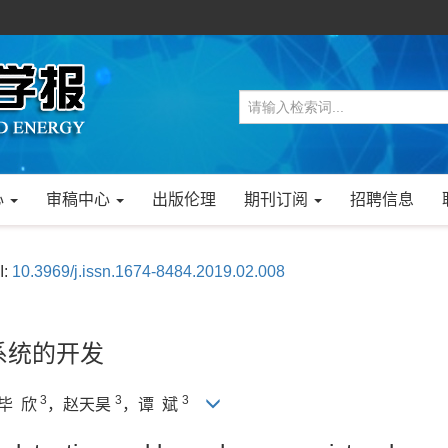
心
审稿中心
出版伦理
期刊订阅
招聘信息
I:
10.3969/j.issn.1674-8484.2019.02.008
系统的开发
3
3
3
毕 欣
，赵天昊
，谭 斌