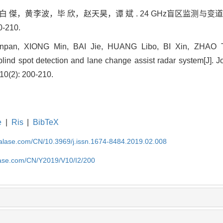
 傑，黄李波，毕 欣，赵天昊，谭 斌 . 24 GHz盲区监测与
0-210.
pan, XIONG Min, BAI Jie, HUANG Libo, BI Xin, ZHAO T
ind spot detection and lane change assist radar system[J]. J
10(2): 200-210.
e
|
Ris
|
BibTeX
nalase.com/CN/10.3969/j.issn.1674-8484.2019.02.008
lase.com/CN/Y2019/V10/I2/200