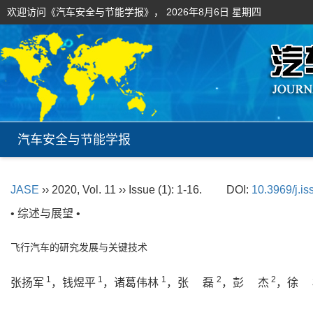
欢迎访问《汽车安全与节能学报》，
2026年8月6日 星期四
汽车安全与节能学报
JASE
›› 2020, Vol. 11 ›› Issue (1): 1-16.
DOI:
10.3969/j.i
• 综述与展望 •
飞行汽车的研究发展与关键技术
1
1
1
2
2
张扬军
，钱煜平
，诸葛伟林
，张 磊
，彭 杰
，徐 