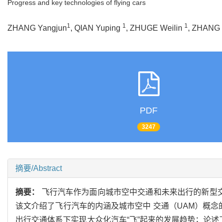
Progress and key technologies of flying cars
1
1
1
ZHANG Yangjun
, QIAN Yuping
, ZHUGE Weilin
, ZHANG
PDF
3247
摘要/Abstract
摘要：
飞行汽车作为面向城市空中交通和未来出行的新型
该文介绍了飞行汽车的内涵及城市空中 交通（UAM）概
出行交通体系下实现大众化汽车“飞”起来的发展趋势；论