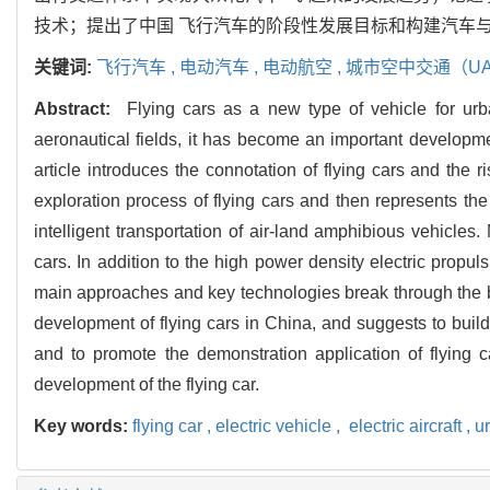
技术；提出了中国 飞行汽车的阶段性发展目标和构建汽车
关键词:
飞行汽车 ,
电动汽车 ,
电动航空 ,
城市空中交通（UA
Abstract:
Flying cars as a new type of vehicle for urba
aeronautical fields, it has become an important developme
article introduces the connotation of flying cars and the 
exploration process of flying cars and then represents the
intelligent transportation of air-land amphibious vehicle
cars. In addition to the high power density electric propulsi
main approaches and key technologies break through the bot
development of flying cars in China, and suggests to build
and to promote the demonstration application of flying 
development of the flying car.
Key words:
flying car ,
electric vehicle ,
electric aircraft ,
u