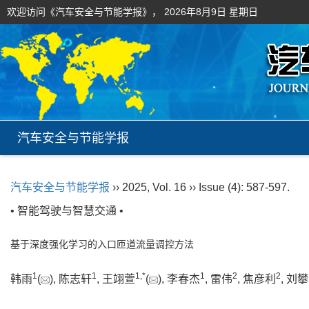
欢迎访问《汽车安全与节能学报》，
2026年8月9日 星期日
汽车安全与节能学报
汽车安全与节能学报
›› 2025, Vol. 16 ›› Issue (4): 587-597.
• 智能驾驶与智慧交通 •
基于深度强化学习的入口匝道流量调控方法
1
1
1
,
*
1
2
2
韩雨
(
), 陈志轩
, 王翊萱
(
), 李春杰
, 雷伟
, 焦彦利
, 刘攀