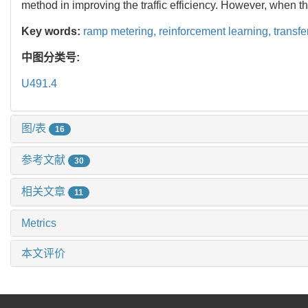
method in improving the traffic efficiency. However, when 
Key words:
ramp metering,
reinforcement learning,
transfe
中图分类号:
U491.4
图/表
16
参考文献
30
相关文章
11
Metrics
本文评价