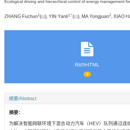
Ecological driving and hierarchical control of energy management fo
1
1
,
*
2
ZHANG Fuchun
(
), YIN Yanli
(
), MA Yongjuan
, XIAO 
RichHTML
3
摘要/Abstract
摘要：
为解决智能网联环境下混合动力汽车（HEV）队列通过连