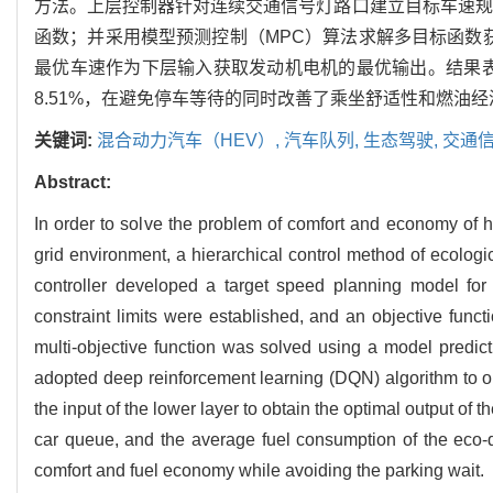
方法。上层控制器针对连续交通信号灯路口建立目标车速规
函数；并采用模型预测控制（MPC）算法求解多目标函数
最优车速作为下层输入获取发动机电机的最优输出。结果
8.51%，在避免停车等待的同时改善了乘坐舒适性和燃油经
关键词:
混合动力汽车（HEV）,
汽车队列,
生态驾驶,
交通信
Abstract:
In order to solve the problem of comfort and economy of hy
grid environment, a hierarchical control method of eco
controller developed a target speed planning model for i
constraint limits were established, and an objective func
multi-objective function was solved using a model predict
adopted deep reinforcement learning (DQN) algorithm to o
the input of the lower layer to obtain the optimal output of 
car queue, and the average fuel consumption of the eco-d
comfort and fuel economy while avoiding the parking wait.