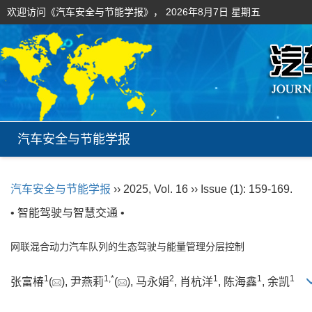
欢迎访问《汽车安全与节能学报》，
2026年8月7日 星期五
汽车安全与节能学报
汽车安全与节能学报
›› 2025, Vol. 16 ›› Issue (1): 159-169.
• 智能驾驶与智慧交通 •
网联混合动力汽车队列的生态驾驶与能量管理分层控制
1
1
,
*
2
1
1
1
张富椿
(
), 尹燕莉
(
), 马永娟
, 肖杭洋
, 陈海鑫
, 余凯