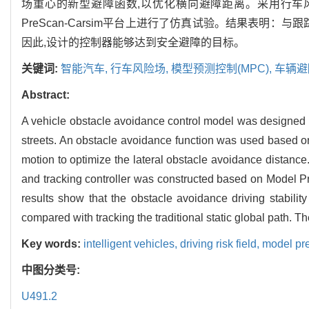
场重心的新型避障函数,以优化横向避障距离。采用行车风
PreScan-Carsim平台上进行了仿真试验。结果表明：
因此,设计的控制器能够达到安全避障的目标。
关键词:
智能汽车,
行车风险场,
模型预测控制(MPC),
车辆避
Abstract:
A vehicle obstacle avoidance control model was designed b
streets. An obstacle avoidance function was used based on 
motion to optimize the lateral obstacle avoidance distance.
and tracking controller was constructed based on Model P
results show that the obstacle avoidance driving stabilit
compared with tracking the traditional static global path. T
Key words:
intelligent vehicles,
driving risk field,
model pre
中图分类号:
U491.2