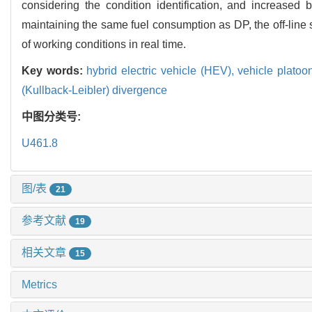
considering the condition identification, and increas
maintaining the same fuel consumption as DP, the off-line 
of working conditions in real time.
Key words:
hybrid electric vehicle (HEV),
vehicle platoo
(Kullback-Leibler) divergence
中图分类号:
U461.8
图/表
21
参考文献
19
相关文章
15
Metrics