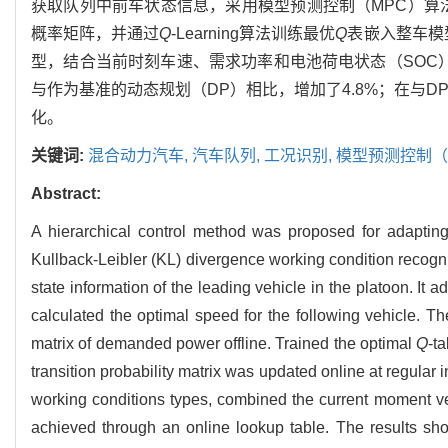
获取队列中前车状态信息，采用模型预测控制（MPC）算
概率矩阵，并通过
Q
-Learning算法训练最优
Q
表嵌入整车模
型，结合当前时刻车速、需求功率和电池荷电状态（SOC
与作为基准的动态规划（DP）相比，增加了4.8%；在与
化。
关键词:
混合动力汽车,
汽车队列,
工况识别,
模型预测控制（
Abstract:
A hierarchical control method was proposed for adapting 
Kullback-Leibler (KL) divergence working condition recogni
state information of the leading vehicle in the platoon. It
calculated the optimal speed for the following vehicle. The 
matrix of demanded power offline. Trained the optimal
Q
-t
transition probability matrix was updated online at regular 
working conditions types, combined the current moment ve
achieved through an online lookup table. The results sho