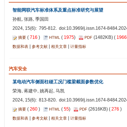
智能网联汽车标准体系及重点标准研究与展望
孙航, 张路, 季国田
2024, 15(6): 795-812. doi:
10.3969/j.issn.1674-8484.202
(
716
)
(
1975
)
(1482KB) (
196
摘要
HTML
PDF
|
|
|
数据和表
参考文献
相关文章
计量指标
汽车安全
某电动汽车侧面柱碰工况门槛梁截面参数优化
荣海, 蒋建中, 姚再起, 马凯
2024, 15(6): 813-820. doi:
10.3969/j.issn.1674-8484.202
(
260
)
(
55
)
(2616KB) (
276
)
摘要
HTML
PDF
|
|
|
数据和表
参考文献
相关文章
计量指标