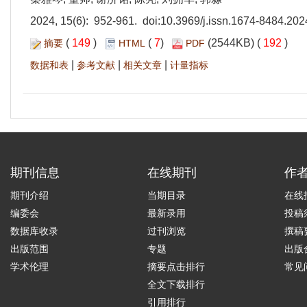
2024, 15(6): 952-961. doi:
10.3969/j.issn.1674-8484.202
(
149
)
(
7
)
(2544KB) (
192
)
摘要
HTML
PDF
|
|
|
数据和表
参考文献
相关文章
计量指标
期刊信息
在线期刊
作
期刊介绍
当期目录
在线
编委会
最新录用
投稿
数据库收录
过刊浏览
撰稿
出版范围
专题
出版
学术伦理
摘要点击排行
常见
全文下载排行
引用排行