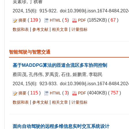
吴素珍, 丁祺睿
2024, 15(6): 915-922. doi:
10.3969/j.issn.1674-8484.202
(
139
)
(
5
)
(1852KB) (
67
)
摘要
HTML
PDF
|
|
|
数据和表
参考文献
相关文章
计量指标
智能驾驶与智慧交通
基于MADDPG算法的匝道合流区多车协同控制
蔡田茂, 孔伟伟, 罗禹贡, 石佳, 姬鹏霄, 李聪民
2024, 15(6): 923-933. doi:
10.3969/j.issn.1674-8484.202
(
115
)
(
3
)
(4040KB) (
757
)
摘要
HTML
PDF
|
|
|
数据和表
参考文献
相关文章
计量指标
面向自动驾驶的远程多维信息实时交互系统设计