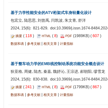
基于力学性能安全的ATV桁架式车身轻量化设计
包宏立, 陆思思, 刘曾禹, 闫凯波, 朱文青, 舒洋
2024, 15(6): 821-829. doi:
10.3969/j.issn.1674-8484.202
(
118
)
(
8
)
(1989KB) (
607
)
摘要
HTML
PDF
|
|
|
数据和表
参考文献
相关文章
计量指标
基于整车动力学的EMB线控制动系统功能安全概念设计
狄亚格, 周健, 陆杰, 秦嘉, 魏妤沁, 王淙进, 郝朝阳, 缪雪龙
2024, 15(6): 830-838. doi:
10.3969/j.issn.1674-8484.202
(
241
)
(
8
)
(1799KB) (
867
)
摘要
HTML
PDF
|
|
|
数据和表
参考文献
相关文章
计量指标