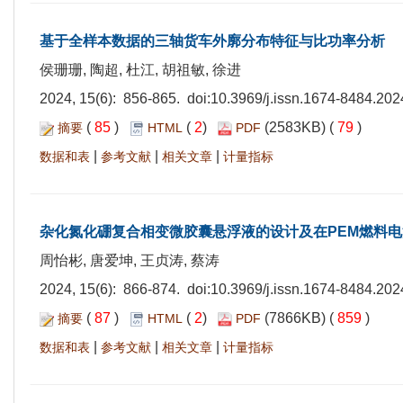
基于全样本数据的三轴货车外廓分布特征与比功率分析
侯珊珊, 陶超, 杜江, 胡祖敏, 徐进
2024, 15(6): 856-865. doi:
10.3969/j.issn.1674-8484.202
(
85
)
(
2
)
(2583KB) (
79
)
摘要
HTML
PDF
|
|
|
数据和表
参考文献
相关文章
计量指标
杂化氮化硼复合相变微胶囊悬浮液的设计及在PEM燃料
周怡彬, 唐爱坤, 王贞涛, 蔡涛
2024, 15(6): 866-874. doi:
10.3969/j.issn.1674-8484.202
(
87
)
(
2
)
(7866KB) (
859
)
摘要
HTML
PDF
|
|
|
数据和表
参考文献
相关文章
计量指标