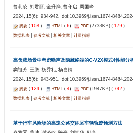
曹莉凌, 刘君丽, 金升烨, 曹守启, 周国峰
2024, 15(6): 934-942. doi:
10.3969/j.issn.1674-8484.202
(
108
)
(
6
)
(2733KB) (
179
)
摘要
HTML
PDF
|
|
|
数据和表
参考文献
相关文章
计量指标
高负载场景中考虑噪声及隐藏终端的C-V2X模式4性能分
窦祖芳, 王鹏, 杨乔礼, 杨喜娟
2024, 15(6): 943-951. doi:
10.3969/j.issn.1674-8484.202
(
124
)
(
4
)
(1947KB) (
742
)
摘要
HTML
PDF
|
|
|
数据和表
参考文献
相关文章
计量指标
基于行车风险场的高速公路交织区车辆轨迹预测方法
秦雅琴, 董帅, 谢济铭, 陈亮, 刘拥华, 郭淼