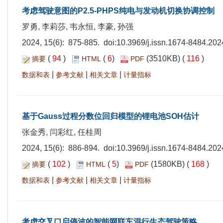
考虑驾驶意图的P2.5-PHPS纯电与发动机切换协调控制
罗勇, 李莉莎, 韦永恒, 李豪, 孙强
2024, 15(6): 875-885. doi:
10.3969/j.issn.1674-8484.202
(
94
)
(
6
)
(3510KB) (
116
)
摘要
HTML
PDF
|
|
|
数据和表
参考文献
相关文章
计量指标
基于Gauss过程分数位回归模型的锂电池SOH估计
张金秀, 闫彩红, 任桂周
2024, 15(6): 886-894. doi:
10.3969/j.issn.1674-8484.202
(
102
)
(
5
)
(1580KB) (
168
)
摘要
HTML
PDF
|
|
|
数据和表
参考文献
相关文章
计量指标
考虑交叉口启停波的智能网联车混行生态驾驶策略