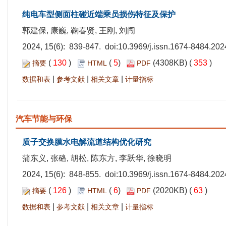
纯电车型侧面柱碰近端乘员损伤特征及保护
郭建保, 康巍, 鞠春贤, 王刚, 刘闯
2024, 15(6): 839-847. doi:
10.3969/j.issn.1674-8484.202
(
130
)
(
5
)
(4308KB) (
353
)
摘要
HTML
PDF
|
|
|
数据和表
参考文献
相关文章
计量指标
汽车节能与环保
质子交换膜水电解流道结构优化研究
蒲东义, 张硌, 胡松, 陈东方, 李跃华, 徐晓明
2024, 15(6): 848-855. doi:
10.3969/j.issn.1674-8484.202
(
126
)
(
6
)
(2020KB) (
63
)
摘要
HTML
PDF
|
|
|
数据和表
参考文献
相关文章
计量指标