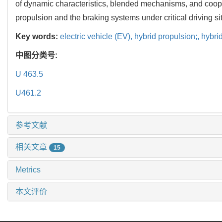
of dynamic characteristics, blended mechanisms, and cooper
propulsion and the braking systems under critical driving si
Key words:
electric vehicle (EV),
hybrid propulsion;,
hybri
中图分类号:
U 463.5
U461.2
参考文献
相关文章
15
Metrics
本文评价