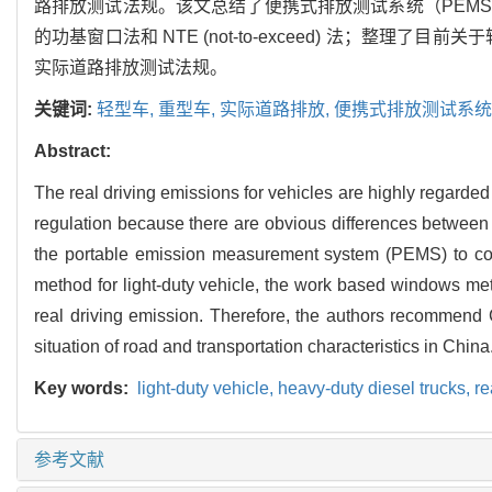
路排放测试法规。该文总结了便携式排放测试系统（PEMS
的功基窗口法和 NTE (not-to-exceed) 法；
实际道路排放测试法规。
关键词:
轻型车,
重型车,
实际道路排放,
便携式排放测试系统
Abstract:
The real driving emissions for vehicles are highly regarde
regulation because there are obvious differences between 
the portable emission measurement system (PEMS) to co
method for light-duty vehicle, the work based windows met
real driving emission. Therefore, the authors recommend 
situation of road and transportation characteristics in China
Key words:
light-duty vehicle,
heavy-duty diesel trucks,
re
参考文献