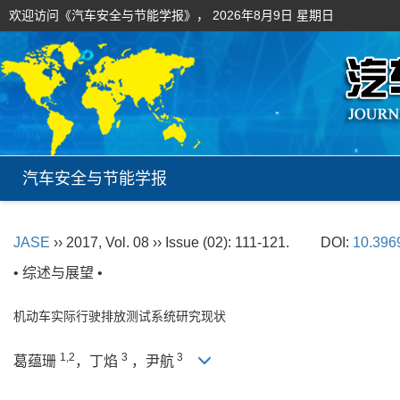
欢迎访问《汽车安全与节能学报》，
2026年8月9日 星期日
汽车安全与节能学报
JASE
›› 2017, Vol. 08 ›› Issue (02): 111-121.
DOI:
10.396
• 综述与展望 •
机动车实际行驶排放测试系统研究现状
1,2
3
3
葛蕴珊
，丁焰
，尹航