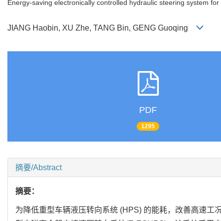
Energy-saving electronically controlled hydraulic steering system fo
JIANG Haobin, XU Zhe, TANG Bin, GENG Guoqing
PDF
1295
摘要/Abstract
摘要：
为降低重型车辆液压转向系统 (HPS) 的能耗，改善高速