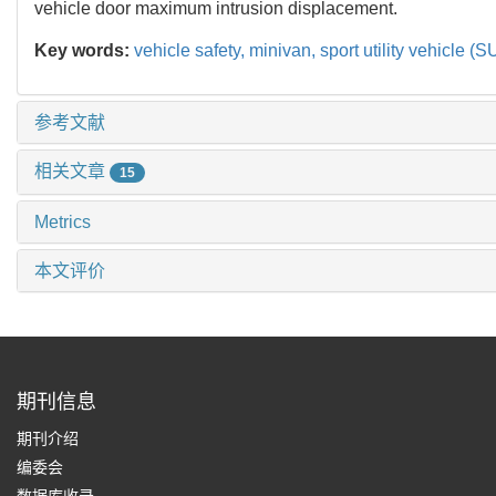
vehicle door maximum intrusion displacement.
Key words:
vehicle safety,
minivan,
sport utility vehicle (
参考文献
相关文章
15
Metrics
本文评价
期刊信息
期刊介绍
编委会