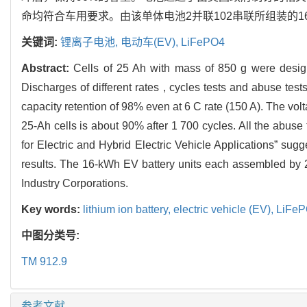
命均符合车用要求。由该单体电池2并联102串联所组装的1
关键词:
锂离子电池,
电动车(EV),
LiFePO4
Abstract:
Cells of 25 Ah with mass of 850 g were desig
Discharges of different rates , cycles tests and abuse test
capacity retention of 98% even at 6 C rate (150 A). The vol
25-Ah cells is about 90% after 1 700 cycles. All the abus
for Electric and Hybrid Electric Vehicle Applications” s
results. The 16-kWh EV battery units each assembled by 2
Industry Corporations.
Key words:
lithium ion battery,
electric vehicle (EV),
LiFe
中图分类号:
TM 912.9
参考文献