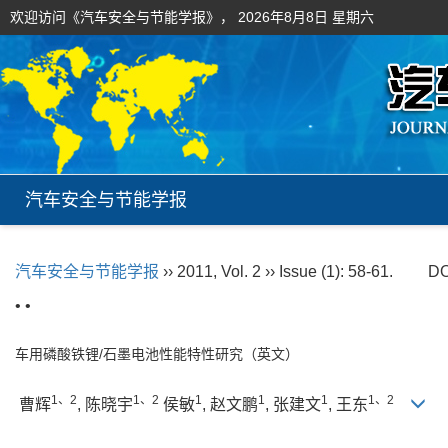
欢迎访问《汽车安全与节能学报》，
2026年8月8日 星期六
汽车安全与节能学报
汽车安全与节能学报
›› 2011, Vol. 2 ›› Issue (1): 58-61.
DO
• •
车用磷酸铁锂/石墨电池性能特性研究（英文）
1、2
1、2
1
1
1
1、2
曹辉
, 陈晓宇
侯敏
, 赵文鹏
, 张建文
, 王东