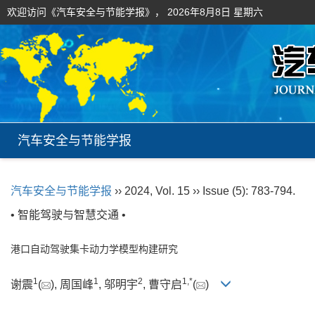
欢迎访问《汽车安全与节能学报》，
2026年8月8日 星期六
汽车安全与节能学报
汽车安全与节能学报
›› 2024, Vol. 15 ›› Issue (5): 783-794.
• 智能驾驶与智慧交通 •
港口自动驾驶集卡动力学模型构建研究
1
1
2
1
,
*
谢震
(
), 周国峰
, 邬明宇
, 曹守启
(
)