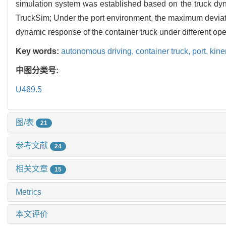
simulation system was established based on the truck d
TruckSim; Under the port environment, the maximum deviatio
dynamic response of the container truck under different ope
Key words:
autonomous driving,
container truck,
port,
kine
中图分类号:
U469.5
图/表
21
参考文献
24
相关文章
15
Metrics
本文评价