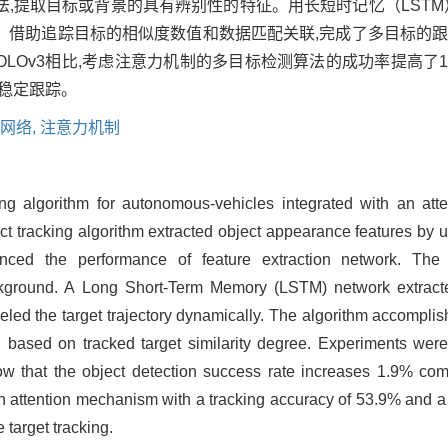
,提取目标或背景的具有辨别性的特征。用长短时记忆（LSTM
。借助追踪目标的相似度数值和数据匹配关联,完成了多目标的
OLOv3相比,考虑注意力机制的多目标检测算法的成功率提高了1
标的稳定跟踪。
网络,
注意力机制
king algorithm for autonomous-vehicles integrated with an at
ect tracking algorithm extracted object appearance features by
ced the performance of feature extraction network. The 
background. A Long Short-Term Memory (LSTM) network extract
deled the target trajectory dynamically. The algorithm accomplis
n based on tracked target similarity degree. Experiments wer
how that the object detection success rate increases 1.9% c
th attention mechanism with a tracking accuracy of 53.9% and a 
 target tracking.