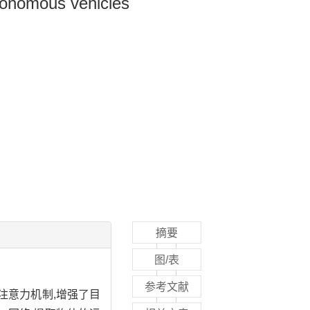
utonomous vehicles
摘要
图/表
参考文献
注意力机制,增强了目