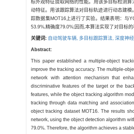
标外观特征提取网络的性能。用该多目标检测算法
动特征。用该跟踪算法对目标轨迹进行动态建模
踪数据集MOT16上进行了实验。结果表明：与Y
53.9%,精确度79.0%;因而,本算法实现了对目
关键词:
自动驾驶车辆,
多目标跟踪算法,
深度神经
Abstract:
This paper established a multiple-object trac
improve the tracking accuracy. The multiple-obj
network with attention mechanism that enhan
discriminative features of the target or the 
features, while the object tracking algorithm mo
tracking through data matching and associatio
object tracking dataset MOT16. The results s
network, using the object detection algorithm wi
79.0%. Therefore, the algorithm achieves a stable