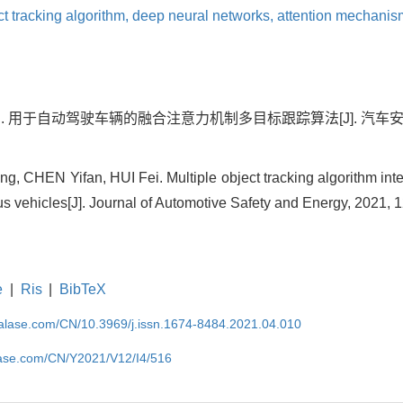
ct tracking algorithm,
deep neural networks,
attention mechanis
惠飞. 用于自动驾驶车辆的融合注意力机制多目标跟踪算法[J]. 汽车安全
 CHEN Yifan, HUI Fei. Multiple object tracking algorithm integ
vehicles[J]. Journal of Automotive Safety and Energy, 2021, 1
e
|
Ris
|
BibTeX
nalase.com/CN/10.3969/j.issn.1674-8484.2021.04.010
lase.com/CN/Y2021/V12/I4/516