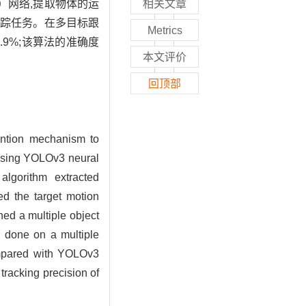
）网络,提取物体的运
相关文章
跟踪任务。在多目标跟
Metrics
.9%;该算法的准确度
本文评价
回顶部
tention mechanism to
 using YOLOv3 neural
algorithm extracted
ed the target motion
hed a multiple object
e done on a multiple
ompared with YOLOv3
tracking precision of