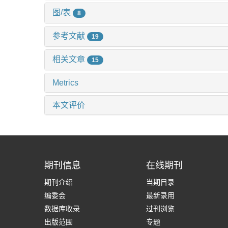
图/表
8
参考文献
19
相关文章
15
Metrics
本文评价
期刊信息
在线期刊
期刊介绍
当期目录
编委会
最新录用
数据库收录
过刊浏览
出版范围
专题