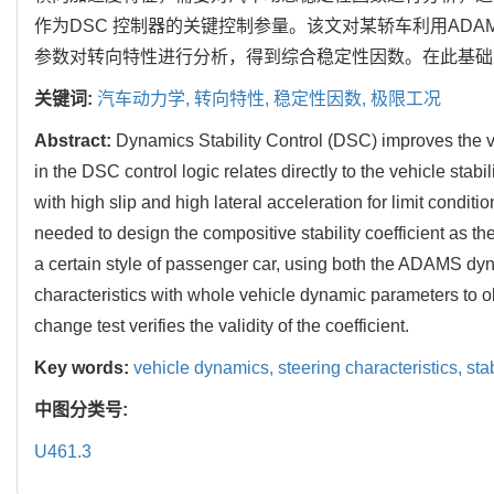
作为DSC 控制器的关键控制参量。该文对某轿车利用AD
参数对转向特性进行分析，得到综合稳定性因数。在此基础
关键词:
汽车动力学,
转向特性,
稳定性因数,
极限工况
Abstract:
Dynamics Stability Control (DSC) improves the veh
in the DSC control logic relates directly to the vehicle stabil
with high slip and high lateral acceleration for limit conditio
needed to design the compositive stability coefficient as t
a certain style of passenger car, using both the ADAMS dyn
characteristics with whole vehicle dynamic parameters to obt
change test verifies the validity of the coefficient.
Key words:
vehicle dynamics,
steering characteristics,
sta
中图分类号:
U461.3