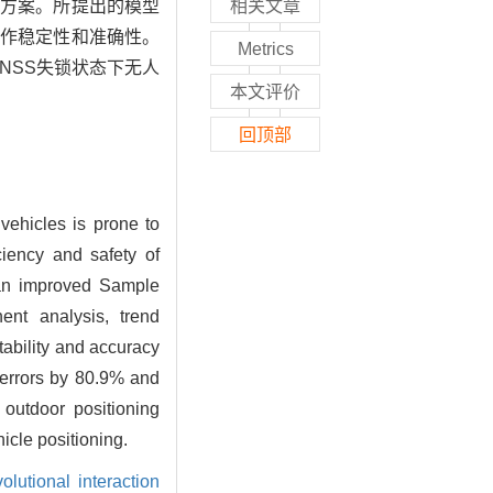
决方案。所提出的模型
相关文章
工作稳定性和准确性。
Metrics
GNSS失锁状态下无人
本文评价
回顶部
vehicles is prone to
ciency and safety of
n an improved Sample
ent analysis, trend
tability and accuracy
 errors by 80.9% and
outdoor positioning
icle positioning.
lutional interaction