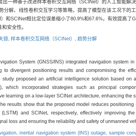
出一种基于改进样本卷积交互网络（SCINet）的人工智能解
、趋势分解、线性卷积交互学习等策略，提高了模型在该工况下的
SCINet相比定位误差缩小了80.9%和67.6%，有效提高了
性和安全性。
失锁,
样本卷积交互网络（SCINet）,
趋势分解
Navigation System (GNSS/INS) integrated navigation system in 
g to divergent positioning results and compromising the effi
s study proposed an artificial intelligence solution based o
), which incorporated strategies such as principal compon
ive learning on a low-layer SCINet architecture, enhancing the s
The results show that the proposed model reduces positioning
STM) and SCINet, respectively, effectively improving the 
l loss and ensuring the reliability and safety of unmanned veh
vigation,
inertial navigation system (INS) outage,
sample convo