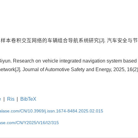
样本卷积交互网络的车辆组合导航系统研究[J]. 汽车安全与节能学报, 
un. Research on vehicle integrated navigation system based
network[J]. Journal of Automotive Safety and Energy, 2025, 16(2
e
|
Ris
|
BibTeX
nalase.com/CN/10.3969/j.issn.1674-8484.2025.02.015
lase.com/CN/Y2025/V16/I2/315