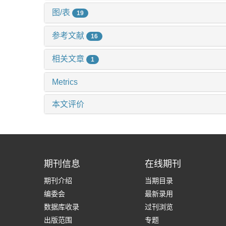
图/表
19
参考文献
16
相关文章
1
Metrics
本文评价
期刊信息
在线期刊
期刊介绍
当期目录
编委会
最新录用
数据库收录
过刊浏览
出版范围
专题