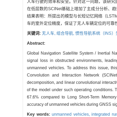
人车行驶的效率和安全。针对这一问题，该研究提
在低层数的SCINet基础上增加了主成分分析
结果表明：所提出的模型与长短记忆网络（LSTM）和
车的室外定位精度，保证了无人车辆定位的可靠
关键词:
无人车,
组合导航,
惯性导航系统（INS）
Abstract:
Global Navigation Satellite System / Inertial 
signal loss in obstructed environments, leadin
unmanned vehicles. To address this issue, thi
Convolution and Interaction Network (SCINet
decomposition, and linear convolutional interact
of the model under such operating conditions. 
67.6% compared to Long Short-Term Memory (L
accuracy of unmanned vehicles during GNSS signa
Key words:
unmanned vehicles,
integrated na