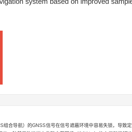
vigation system based on improved sample 
INS组合导航）的GNSS信号在信号遮蔽环境中容易失锁，导致