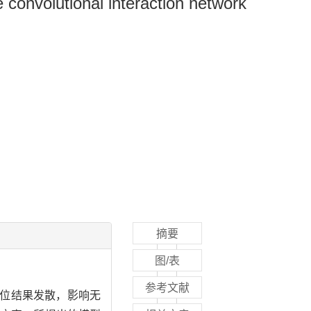
convolutional interaction network
摘要
图/表
参考文献
定位结果发散，影响无