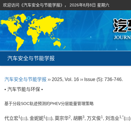
欢迎访问《汽车安全与节能学报》，
2026年8月8日 星期六
汽车安全与节能学报
汽车安全与节能学报
›› 2025, Vol. 16 ›› Issue (5): 736-746.
• 汽车节能与环保 •
基于分段SOC轨迹预测的PHEV分层能量管理策略
1
1
2
3
1
1
,
*
代立宏
(
), 金妮妮
(
), 莫宗华
, 胡鹏
, 万文俊
, 刘浩业
(