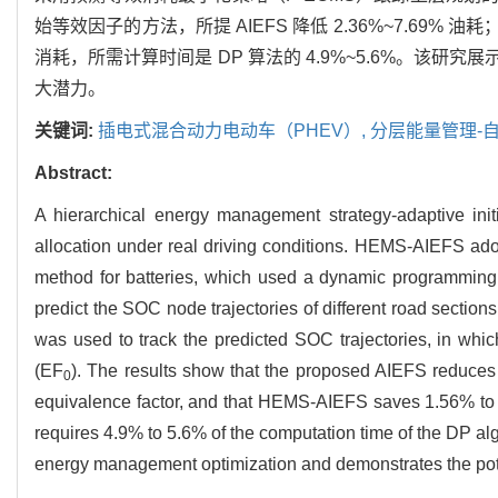
始等效因子的方法，所提 AIEFS 降低 2.36%~7.69% 油
消耗，所需计算时间是 DP 算法的 4.9%~5.6%。该研究
大潜力。
关键词:
插电式混合动力电动车（PHEV）,
分层能量管理-自
Abstract:
A hierarchical energy management strategy-adaptive ini
allocation under real driving conditions. HEMS-AIEFS ado
method for batteries, which used a dynamic programming 
predict the SOC node trajectories of different road section
was used to track the predicted SOC trajectories, in which
(EF
). The results show that the proposed AIEFS reduces
0
equivalence factor, and that HEMS-AIEFS saves 1.56% to 9
requires 4.9% to 5.6% of the computation time of the DP alg
energy management optimization and demonstrates the pote