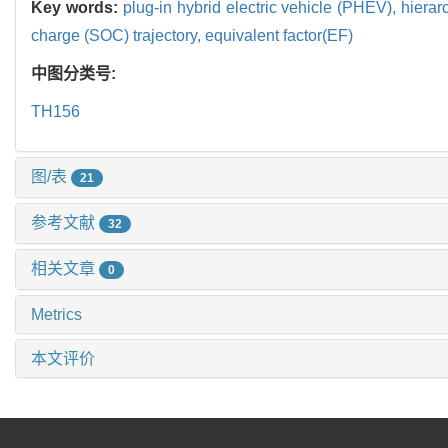
Key words:
plug-in hybrid electric vehicle (PHEV),
hierar
charge (SOC) trajectory,
equivalent factor(EF)
中图分类号:
TH156
图/表
21
参考文献
32
相关文章
0
Metrics
本文评价