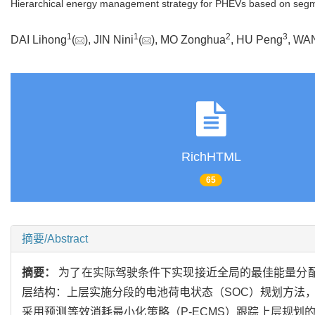
Hierarchical energy management strategy for PHEVs based on segm
1
1
2
3
DAI Lihong
(
), JIN Nini
(
), MO Zonghua
, HU Peng
, WA
RichHTML
65
摘要/Abstract
摘要：
为了在实际驾驶条件下实现接近全局的最佳能量分配，该
层结构：上层实施分段的电池荷电状态（SOC）规划方法，
采用预测等效消耗最小化策略（P-ECMS）跟踪上层规划的