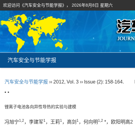
欢迎访问《汽车安全与节能学报》，
2026年8月8日 星期六
汽车安全与节能学报
汽车安全与节能学报
›› 2012, Vol. 3 ›› Issue (2): 158-164.
• •
锂离子电池各向异性导热的实验与建模
1,2
1
1
1
1,2
冯旭宁
，李建军
，王莉
，高剑
，何向明
*，欧阳明高