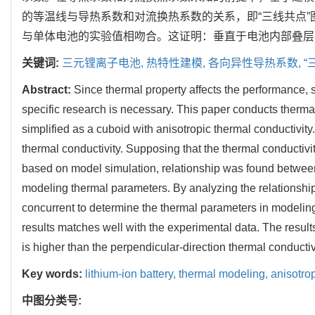
的等温线与导热系数和对流换热系数的关系，即“三线共点
与单体电池的实验值相吻合。这证明：垂直于电池内部叠层
关键词:
三元锂离子电池,
热特性建模,
各向异性导热系数,
“
Abstract:
Since thermal property affects the performance, sa
specific research is necessary. This paper conducts thermal
simplified as a cuboid with anisotropic thermal conductivit
thermal conductivity. Supposing that the thermal conductivi
based on model simulation, relationship was found between 
modeling thermal parameters. By analyzing the relationsh
concurrent to determine the thermal parameters in modeling
results matches well with the experimental data. The results 
is higher than the perpendicular-direction thermal conductivi
Key words:
lithium-ion battery,
thermal modeling,
anisotrop
中图分类号: