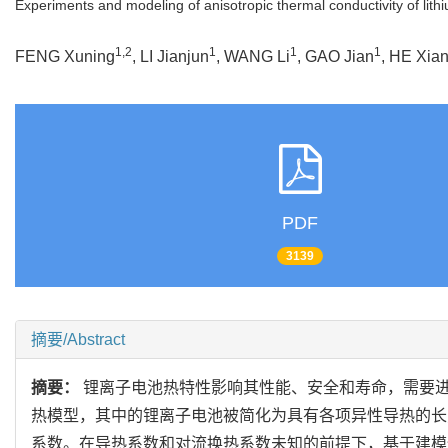
Experiments and modeling of anisotropic thermal conductivity of lithi
1,2
1
1
1
FENG Xuning
, LI Jianjun
, WANG Li
, GAO Jian
, HE Xia
PDF
3139
摘要/Abstract
摘要：
锂离子电池热特性影响其性能、安全和寿命，需要
热模型，其中的锂离子电池被简化为具有各项异性导热的长
系数。在导热系数和对流换热系数未知的前提下，基于建模仿