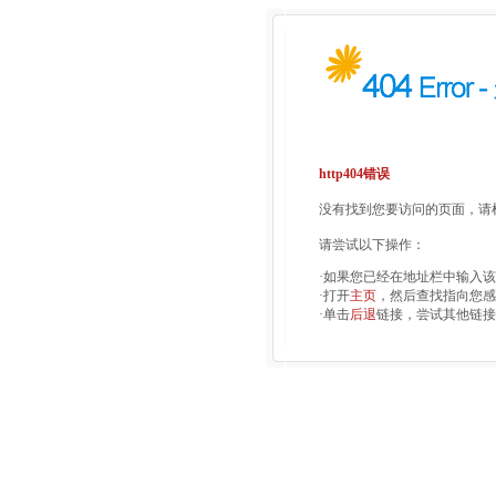
http404错误
没有找到您要访问的页面，请检
请尝试以下操作：
·如果您已经在地址栏中输入
·打开
主页
，然后查找指向您感
·单击
后退
链接，尝试其他链接