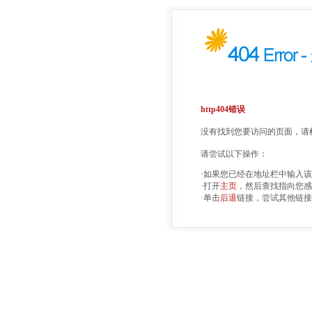
http404错误
没有找到您要访问的页面，请检
请尝试以下操作：
·如果您已经在地址栏中输入
·打开
主页
，然后查找指向您感
·单击
后退
链接，尝试其他链接