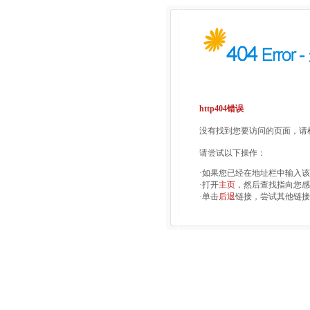
http404错误
没有找到您要访问的页面，请检
请尝试以下操作：
·如果您已经在地址栏中输入
·打开
主页
，然后查找指向您感
·单击
后退
链接，尝试其他链接