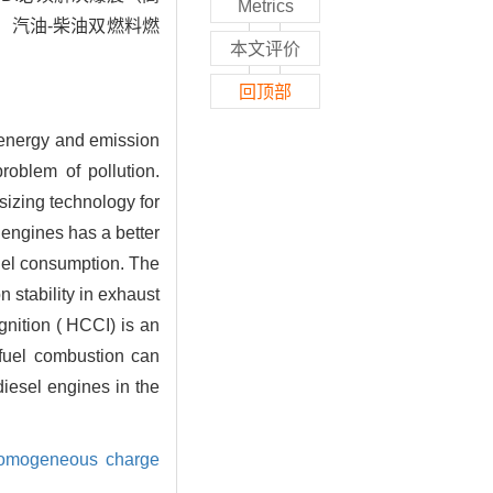
Metrics
。汽油-柴油双燃料燃
本文评价
回顶部
 energy and emission
roblem of pollution.
izing technology for
 engines has a better
fuel consumption. The
 stability in exhaust
gnition ( HCCI) is an
-fuel combustion can
diesel engines in the
omogeneous charge