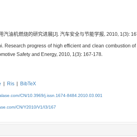
汽油机燃烧的研究进展[J]. 汽车安全与节能学报, 2010, 1(3): 167-
Research progress of high efficient and clean combustion of
tomotive Safety and Energy, 2010, 1(3): 167-178.
e
|
Ris
|
BibTeX
nalase.com/CN/10.3969/j.issn.1674-8484.2010.03.001
lase.com/CN/Y2010/V1/I3/167