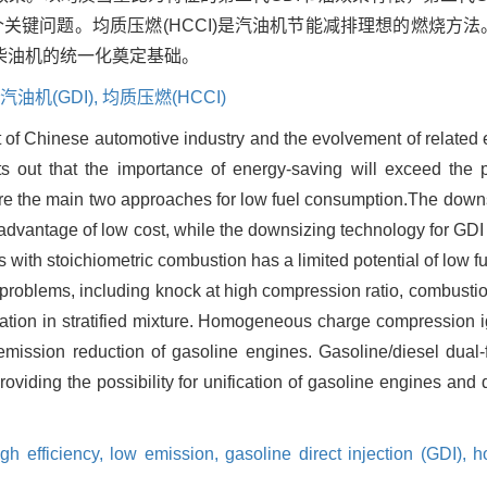
关键问题。均质压燃(HCCI)是汽油机节能减排理想的燃烧方法
柴油机的统一化奠定基础。
油机(GDI),
均质压燃(HCCI)
t of Chinese automotive industry and the evolvement of related
s out that the importance of energy-saving will exceed the p
are the main two approaches for low fuel consumption.The downs
n advantage of low cost, while the downsizing technology for GDI
with stoichiometric combustion has a limited potential of low 
problems, including knock at high compression ratio, combustion
mation in stratified mixture. Homogeneous charge compression i
mission reduction of gasoline engines. Gasoline/diesel dual
oviding the possibility for unification of gasoline engines and 
igh efficiency,
low emission,
gasoline direct injection (GDI),
h