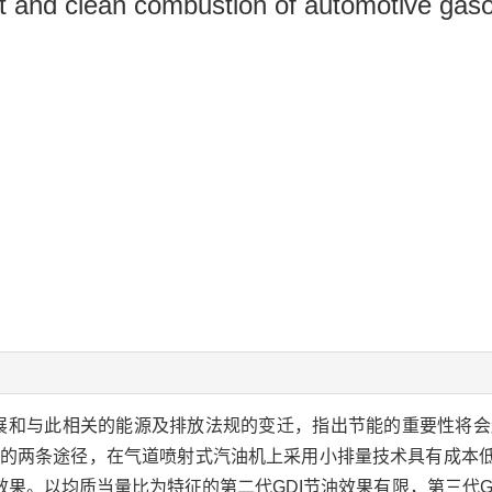
nt and clean combustion of automotive gaso
业发展和与此相关的能源及排放法规的变迁，指出节能的重要性将
节能的两条途径，在气道喷射式汽油机上采用小排量技术具有成本低
果。以均质当量比为特征的第二代GDI节油效果有限，第三代G