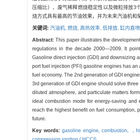
压缩比）、废气稀释燃烧稳定性以及微粒排放3个
烧方式具有最高的节油效果，并为未来汽油机和
关键词:
汽油机,
燃烧,
高热效率,
低排放,
缸内直喷汽
Abstract:
This paper illustrates the developmen
regulations in the decade 2000—2009. It point
Gasoline direct injection (GDI) and downsizing 
port fuel injection (PFI) gasoline engines has a
fuel economy. The 2nd generation of GDI engines 
3rd generation of GDI engine should solve three 
diluted atmosphere, and particulate matters for
ideal combustion mode for energy-saving and e
reach the highest benefit on fuel consumption, pr
future.
Key words:
gasoline engine,
combustion,
,
h
compression ignition ( HCCI)