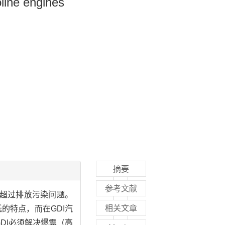
line engines
摘要
参考文献
会超过排放污染问题。
相关文章
的特点，而在GDI汽
DI必须解决爆震（高